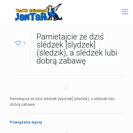
Pamietajcie że dziś
1
slédzëk [slydzek]
(śledzik), a slédzëk lubi
dobrą zabawę
Pamietajcie że dziś slédzëk [slydzek] (śledzik), a slédzëk lubi
dobrą zabawę
Powiązane wpisy