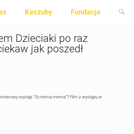
as
Kaszuby
Fundacja
em Dzieciaki po raz
ciekaw jak poszedł
ł premierowy występ "Oj mema mema"? Film z występu w