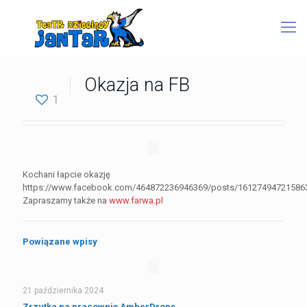
Okazja na FB
1
Kochani łapcie okazję
https://www.facebook.com/464872236946369/posts/16127494721586
Zapraszamy także na
www.farwa.pl
Powiązane wpisy
21 października 2024
Zrzutka na pracownię AmberDrops