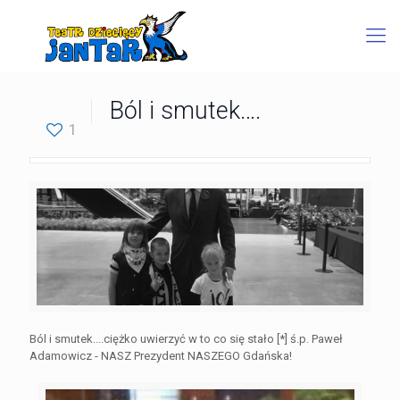
Ból i smutek….
1
Ból i smutek....ciężko uwierzyć w to co się stało [*] ś.p. Paweł
Adamowicz​ - NASZ Prezydent NASZEGO Gdańska!