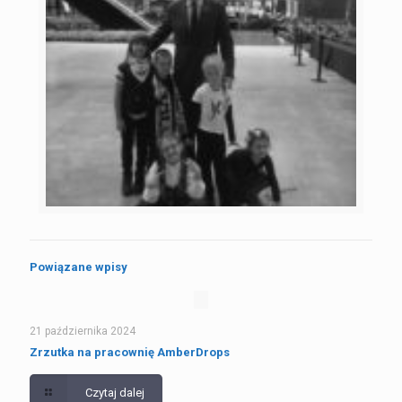
Powiązane wpisy
21 października 2024
Zrzutka na pracownię AmberDrops
Czytaj dalej