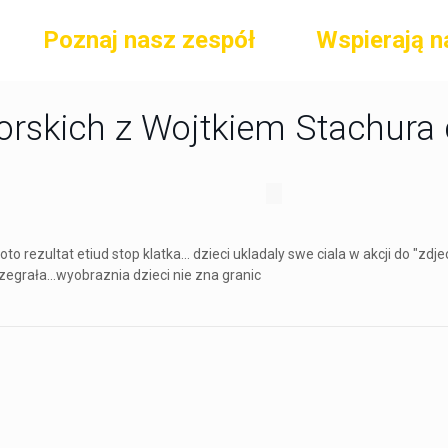
Poznaj nasz zespół
Wspierają n
rskich z Wojtkiem Stachura 
o rezultat etiud stop klatka... dzieci ukladaly swe ciala w akcji do "zdjec
zegrała...wyobraznia dzieci nie zna granic