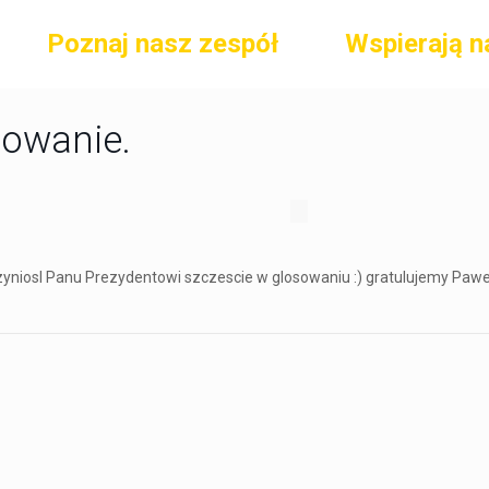
Poznaj nasz zespół
Wspierają n
sowanie.
rzyniosl Panu Prezydentowi szczescie w glosowaniu :) gratulujemy Paw