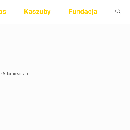
as
Kaszuby
Fundacja
eł Adamowicz :)