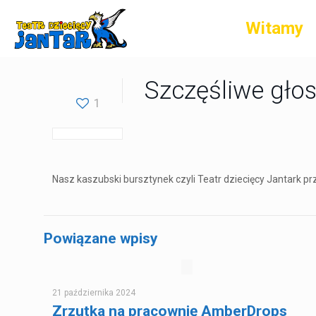
Witamy
Szczęśliwe gło
1
Nasz kaszubski bursztynek czyli Teatr dziecięcy Jantark p
Powiązane wpisy
21 października 2024
Zrzutka na pracownię AmberDrops