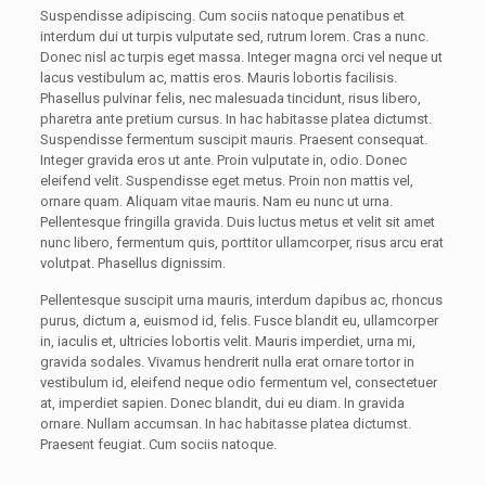
Suspendisse adipiscing. Cum sociis natoque penatibus et
interdum dui ut turpis vulputate sed, rutrum lorem. Cras a nunc.
Donec nisl ac turpis eget massa. Integer magna orci vel neque ut
lacus vestibulum ac, mattis eros. Mauris lobortis facilisis.
Phasellus pulvinar felis, nec malesuada tincidunt, risus libero,
pharetra ante pretium cursus. In hac habitasse platea dictumst.
Suspendisse fermentum suscipit mauris. Praesent consequat.
Integer gravida eros ut ante. Proin vulputate in, odio. Donec
eleifend velit. Suspendisse eget metus. Proin non mattis vel,
ornare quam. Aliquam vitae mauris. Nam eu nunc ut urna.
Pellentesque fringilla gravida. Duis luctus metus et velit sit amet
nunc libero, fermentum quis, porttitor ullamcorper, risus arcu erat
volutpat. Phasellus dignissim.
Pellentesque suscipit urna mauris, interdum dapibus ac, rhoncus
purus, dictum a, euismod id, felis. Fusce blandit eu, ullamcorper
in, iaculis et, ultricies lobortis velit. Mauris imperdiet, urna mi,
gravida sodales. Vivamus hendrerit nulla erat ornare tortor in
vestibulum id, eleifend neque odio fermentum vel, consectetuer
at, imperdiet sapien. Donec blandit, dui eu diam. In gravida
ornare. Nullam accumsan. In hac habitasse platea dictumst.
Praesent feugiat. Cum sociis natoque.