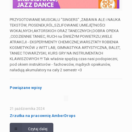
PRZYGOTOWANIE MUSICALU "SINGERS" ,ZABAWA ALE i NAUKA
TEKSTÓW, PIOSENEK,RÓL,SZLIFOWANIE UMIEJĘTNOŚCI
WOKALNYCH,AKTORSKICH ORAZ TANECZNYCH,DOBRA OPIEKA
,CODZIENNIE TANIEC, RUCH na ŚWIEŻYM POWIETRZU,WIELE
ATRAKCJI - EKSPERYMENTY CHEMICZNE,WARSZTATY ROBIENIA
KOSMETYKÓW z WITT LAB, GIMNASTYKA ARTYSTYCZNA, BALET,
TANIEC TOWARZYSKI, KURS GRY NA INSTRUMENTACH
KLAWISZOWYCH !!! Tak właśnie spędzą czas nasi podopieczni,
pod okiem instruktorów - fachowców, mądrych opiekunów,
naładują akumulatory na cały 2 semestr <3
Powiązane wpisy
21 października 2024
Zrzutka na pracownię AmberDrops
Czytaj dalej